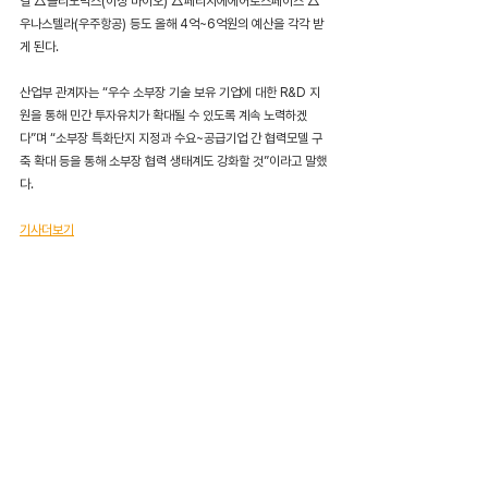
컬 △클리노믹스(이상 바이오) △페리지에에어로스페이스 △
우나스텔라(우주항공) 등도 올해 4억~6억원의 예산을 각각 받
게 된다.
산업부 관계자는 “우수 소부장 기술 보유 기업에 대한 R&D 지
원을 통해 민간 투자유치가 확대될 수 있도록 계속 노력하겠
다”며 “소부장 특화단지 지정과 수요~공급기업 간 협력모델 구
축 확대 등을 통해 소부장 협력 생태계도 강화할 것”이라고 말했
다.
기사더보기
News