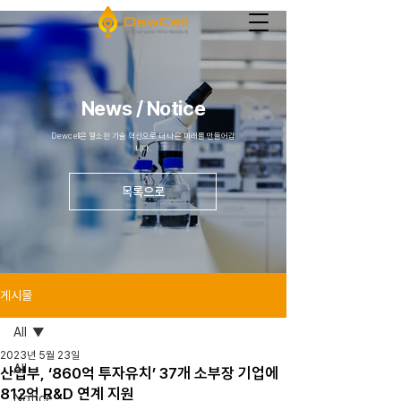
News / Notice
Dewcell은 혈소판 기술 혁신으로 더 나은 미래를 만들어갑
니다.
목록으로
게시물
All
2023년 5월 23일
All
산업부, ‘860억 투자유치’ 37개 소부장 기업에
812억 R&D 연계 지원
Notice