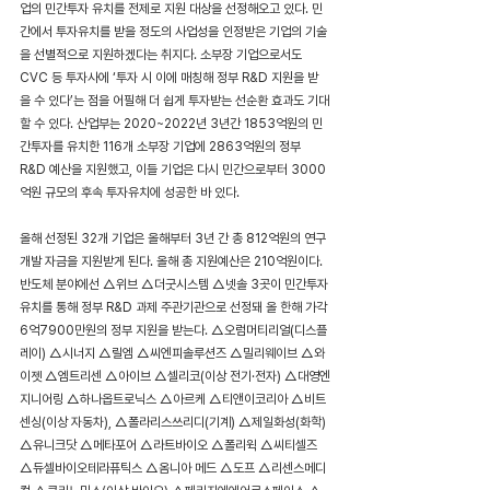
업의 민간투자 유치를 전제로 지원 대상을 선정해오고 있다. 민
간에서 투자유치를 받을 정도의 사업성을 인정받은 기업의 기술
을 선별적으로 지원하겠다는 취지다. 소부장 기업으로서도 
CVC 등 투자사에 ‘투자 시 이에 매칭해 정부 R&D 지원을 받
을 수 있다’는 점을 어필해 더 쉽게 투자받는 선순환 효과도 기대
할 수 있다. 산업부는 2020~2022년 3년간 1853억원의 민
간투자를 유치한 116개 소부장 기업에 2863억원의 정부 
R&D 예산을 지원했고, 이들 기업은 다시 민간으로부터 3000
억원 규모의 후속 투자유치에 성공한 바 있다.
올해 선정된 32개 기업은 올해부터 3년 간 총 812억원의 연구
개발 자금을 지원받게 된다. 올해 총 지원예산은 210억원이다. 
반도체 분야에선 △위브 △더굿시스템 △넷솔 3곳이 민간투자
유치를 통해 정부 R&D 과제 주관기관으로 선정돼 올 한해 가각 
6억7900만원의 정부 지원을 받는다. △오럼머티리얼(디스플
레이) △시너지 △릴엠 △씨엔피솔루션즈 △밀리웨이브 △와
이젯 △엠트리센 △아이브 △셀리코(이상 전기·전자) △대영엔
지니어링 △하나옵트로닉스 △아르케 △티앤이코리아 △비트
센싱(이상 자동차), △폴라리스쓰리디(기계) △제일화성(화학) 
△유니크닷 △메타포어 △라트바이오 △폴리윅 △씨티셀즈 
△듀셀바이오테라퓨틱스 △옴니아 메드 △도프 △리센스메디