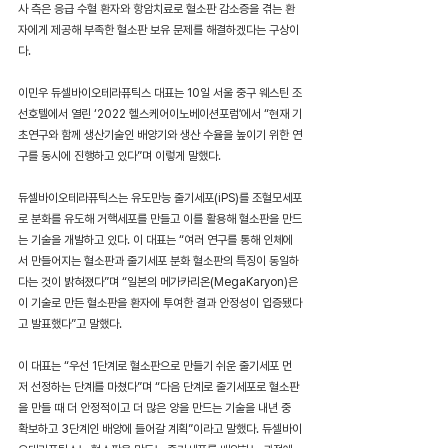
사 측은 응급 수혈 환자와 항암치료로 혈소판 감소증을 겪는 환
자에게 제공해 부족한 혈소판 보유 문제를 해결하겠다는 구상이
다.
이민우 듀셀바이오테라퓨틱스 대표는 10일 서울 중구 웨스틴 조
선호텔에서 열린 ‘2022 헬스케어이노베이션포럼′에서 “현재 기
초연구와 함께 생산기술인 배양기와 생산 수율을 높이기 위한 연
구를 동시에 진행하고 있다”며 이렇게 말했다.
듀셀바이오테라퓨틱스는 유도만능 줄기세포(iPS)를 조혈모세포
로 분화를 유도해 거핵세포를 만들고 이를 활용해 혈소판을 만드
는 기술을 개발하고 있다. 이 대표는 “여러 연구를 통해 인체에
서 만들어지는 혈소판과 줄기세포 분화 혈소판의 특징이 동일하
다는 것이 밝혀졌다”며 “일본의 메가카리온(MegaKaryon)은 
이 기술로 만든 혈소판을 환자에 투여한 결과 안정성이 입증됐다
고 발표했다”고 말했다.
이 대표는 “우선 1단계로 혈소판으로 만들기 쉬운 줄기세포 먼
저 선정하는 단계를 마쳤다”며 “다음 단계로 줄기세포로 혈소판
을 만들 때 더 안정적이고 더 많은 양을 만드는 기술을 내년 중 
확보하고 3단계인 배양에 들어갈 계획”이라고 말했다. 듀셀바이