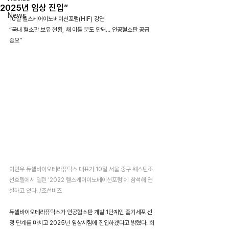
2025년 임상 진입”
News
10일 헬스케어이노베이션포럼(HIF) 강연
“국내 혈소판 보유 현황, 채 이틀 분도 안돼… 인공혈소판 공급 
중요”
이민우 듀셀바이오테라퓨틱스 대표가 10일 서울 중구 웨스틴조
선호텔에서 열린 '2022 헬스케어이노베이션포럼'에 참석해 연
설하고 있다. /조선비즈
듀셀바이오테라퓨틱스가 인공혈소판 개발 1단계인 줄기세포 선
정 단계를 마치고 2025년 임상시험에 진입하겠다고 밝혔다. 회