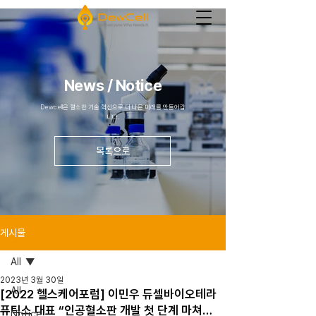
News / Notice
Dewcell은 혈소판 기술 혁신으로 더 나은 미래를 만들어갑
니다.
목록으로
게시물
All
2023년 3월 30일
All
[2022 헬스케어포럼] 이민우 듀셀바이오테라
퓨틱스 대표 “인공혈소판 개발 첫 단계 마쳐…
Notice