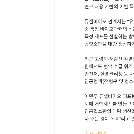
연구 내용 기반의 이번 
듀셀바이오 관계자는 "유
중 특정 바이오마커의 비
특정 세포를 선별하는 방
공혈소판을 대량 생산하기
최근 고령화·저출산·감염
원에서도 혈액 수급 위기
안전처, 질병관리청 등 
인공혈액(적혈구 및 혈소
이민우 듀셀바이오 대표는
도해 거핵세포를 만들고 
인공혈소판의 대량 생산을
다 주는 것이 목표"라고 
기사더보기